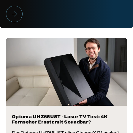
HEIMKINO BESTENLISTE 2026
Optoma UHZ65UST - Laser TV Test: 4K
Fernseher Ersatz mit Soundbar?
Der Optoma UHZ65UST alias CinemaX P1 schlägt