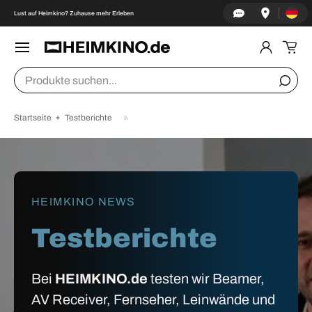
Land/Re
↵
↵
↵
↵
Zum Inhalt springen
Zum Menü springen
Fußzeile springen
Barrierefreiheits-Widget öffnen
Lust auf Heimkino? Zuhause mehr Erleben
DIREKT ZUM INHALT
Menü
Einlogge
Ein
Suchen
Suche
Startseite
Testberichte
HEIMKINO NEWS
Testberichte
Bei
HEIMKINO.de
testen wir Beamer,
AV Receiver, Fernseher, Leinwände und