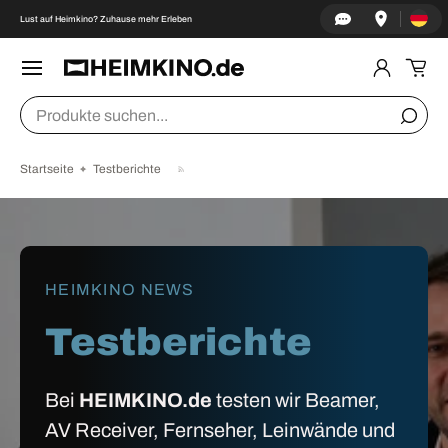
Land/Re
↵
↵
↵
↵
Zum Inhalt springen
Zum Menü springen
Fußzeile springen
Barrierefreiheits-Widget öffnen
Lust auf Heimkino? Zuhause mehr Erleben
DIREKT ZUM INHALT
Menü
Einlogge
Ein
Suchen
Suche
Startseite
Testberichte
HEIMKINO NEWS
Testberichte
Bei
HEIMKINO.de
testen wir Beamer,
AV Receiver, Fernseher, Leinwände und