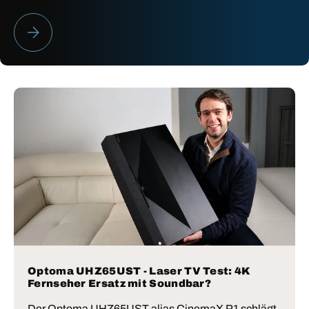
HEIMKINO BESTENLISTE 2026
Optoma UHZ65UST - Laser TV Test: 4K
Fernseher Ersatz mit Soundbar?
Der Optoma UHZ65UST alias CinemaX P1 schlägt