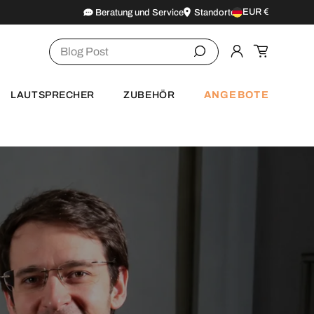
EUR €
Beratung und Service
Standorte
Land/Region
Suchen
Einloggen
Einkaufsw
ANGEBOTE
LAUTSPRECHER
ZUBEHÖR