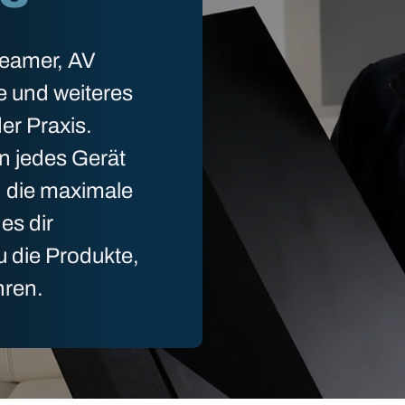
Beamer, AV
e und weiteres
er Praxis.
n jedes Gerät
n die maximale
es dir
u die Produkte,
hren.