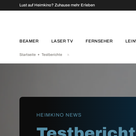
↵
↵
↵
↵
Zum Inhalt springen
Zum Menü springen
Fußzeile springen
Barrierefreiheits-Widget öffnen
Lust auf Heimkino? Zuhause mehr Erleben
DIREKT ZUM INHALT
BEAMER
LASER TV
FERNSEHER
LEI
Startseite
Testberichte
HEIMKINO NEWS
Testberich