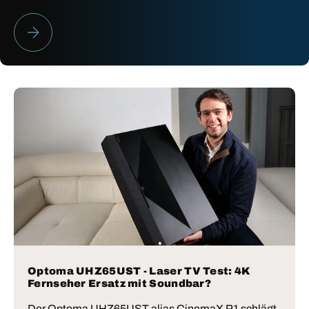
HEIMKINO BESTENLISTE 2026
Optoma UHZ65UST - Laser TV Test: 4K
Fernseher Ersatz mit Soundbar?
Der Optoma UHZ65UST alias CinemaX P1 schlägt