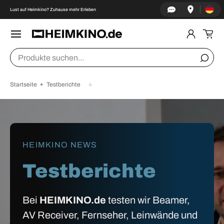
Land/Re
↵
↵
↵
↵
Zum Inhalt springen
Zum Menü springen
Fußzeile springen
Barrierefreiheits-Widget öffnen
Lust auf Heimkino? Zuhause mehr Erleben
DIREKT ZUM INHALT
Menü
Einlogge
Ein
Suchen
Suche
Startseite
Testberichte
HEIMKINO NEWS
Testberichte
Bei
HEIMKINO.de
testen wir Beamer,
AV Receiver, Fernseher, Leinwände und