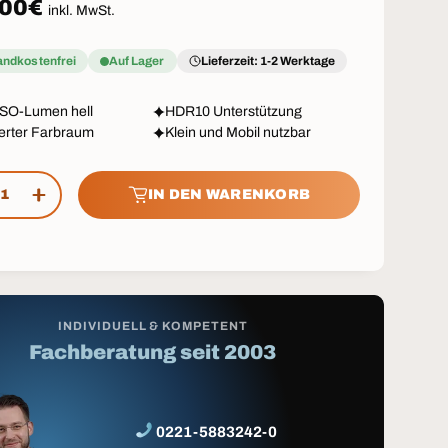
aler Preis
,00€
inkl. MwSt.
andkostenfrei
Auf Lager
Lieferzeit: 1-2 Werktage
ISO-Lumen hell
HDR10 Unterstützung
erter Farbraum
Klein und Mobil nutzbar
IN DEN WARENKORB
GE VERRINGERN
MENGE ERHÖHEN
INDIVIDUELL & KOMPETENT
Fachberatung seit 2003
0221-5883242-0