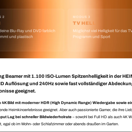
 2
MODUS 3
M
TV HELL
deine Blu-Ray und DVD farblich
Möglichst viel Helligkeit für das T
immt und plastisch
Programm und Sport
g Beamer mit 1.100 ISO-Lumen Spitzenhelligkeit in der HEI
 HD Auflösung und 240Hz sowie fast vollständiger Abdeckun
bnisse geeignet.
n 4K Bild mit moderner HDR (High Dynamic Range) Wiedergabe sowie e
annende Heimkinoerlebnisse geeignet. Aber auch passionierte Gamer, die ihre Lie
put Lag bei schneller Bildwiederholrate
– sowohl bei Full HD als auch 4K W
ert, egal ob im Wohn- oder Schlafzimmer oder abends draußen im Garten.