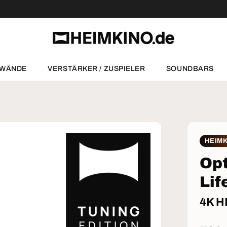
NWÄNDE
VERSTÄRKER / ZUSPIELER
SOUNDBARS
HEIMK
Op
Lif
4K H