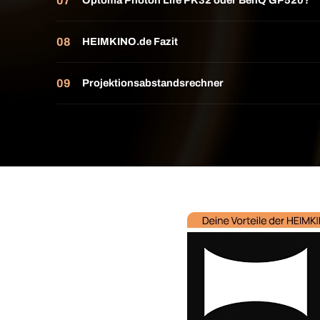
Optoma Photon Life PK32 oder BenQ GP520?
HEIMKINO.de Fazit
Projektionsabstandsrechner