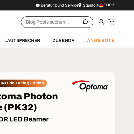
EUR €
Beratung und Service
Standorte
Land/Region
Suchen
Einloggen
Einkaufsw
ANGEBOTE
LAUTSPRECHER
ZUBEHÖR
INO.de Tuning Edition
toma Photon
e (PK32)
DR LED Beamer