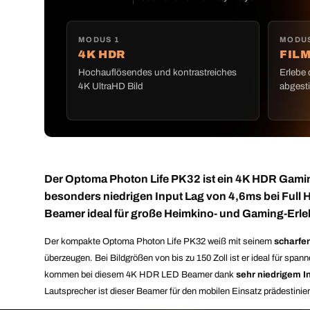
MODUS 1
MODUS
4K HDR
FIL
Hochauflösendes und kontrastreiches
Erlebe 
4K UltraHD Bild
abgest
Der Optoma Photon Life PK32 ist ein 4K HDR Gamin
besonders niedrigen Input Lag von 4,6ms bei Full
Beamer ideal für große Heimkino- und Gaming-Erle
Der kompakte Optoma Photon Life PK32 weiß mit seinem
scharfe
überzeugen. Bei Bildgrößen von bis zu 150 Zoll ist er ideal für sp
kommen bei diesem 4K HDR LED Beamer dank
sehr niedrigem In
Lautsprecher ist dieser Beamer für den mobilen Einsatz prädestini