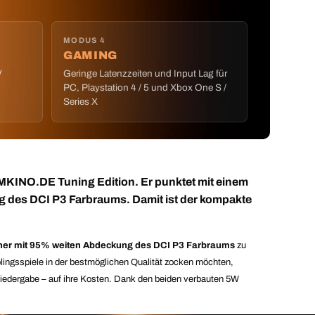
MODUS 4
GAMING
V
Geringe Latenzzeiten und Input Lag für
PC, Playstation 4 / 5 und Xbox One S /
Series X
MKINO.DE Tuning Edition. Er punktet mit einem
g des DCI P3 Farbraums. Damit ist der kompakte
iner mit 95% weiten Abdeckung des DCI P3 Farbraums
zu
blingsspiele in der bestmöglichen Qualität zocken möchten,
iedergabe – auf ihre Kosten. Dank den beiden verbauten 5W