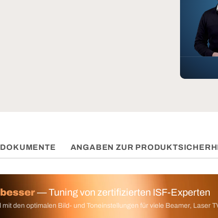
DOKUMENTE
ANGABEN ZUR PRODUKTSICHERH
 besser
— Tuning von zertifizierten ISF-Experten
 mit den optimalen Bild- und Toneinstellungen für viele Beamer, Laser T