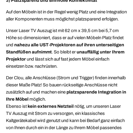
3) Platzsparend und sinnvolle Konnektivität
Auf den Möbeln ist in der Regel wenig Platz und eine Integration
aller Komponenten muss möglichst platzsparend erfolgen.
Unser Laser TV Auszug ist mit 62 cm x 39,5 cm bei 5,7 cm
Höhe so dimensioniert, dass er auf vielen Möbeln Platz findet
und
nahezu alle UST-Projektoren auf ihren unterseitigen
Standfüßen aufnimmt
. So bleibt er
unauffällig unter Ihrem
Projektor
und lässt sich auf fast jedem Möbel einfach
einsetzen bzw. nachrüsten.
Der Clou, alle Anschlüsse (Strom und Trigger) finden innerhalb
dieser Maße Platz! So bauen rückseitige Anschlüsse nicht
zusätzlich auf und machen eine
platzsparende Integration in
Ihre Möbel
möglich.
Ebenso ist
kein externes Netzteil
nötig, um unseren Laser
TV Auszug mit Strom zu versorgen, ein klassisches
Kaltgerätekabel wird genutzt und kann bei Bedarf ganz einfach
von Ihnen durch ein in der Länge zu Ihrem Möbel passendes