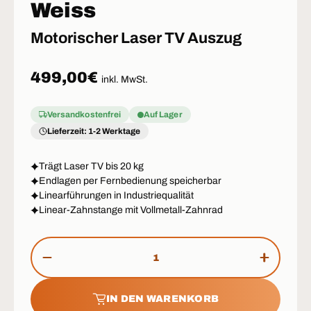
Weiss
Motorischer Laser TV Auszug
Normaler Preis
499,00€
inkl. MwSt.
Versandkostenfrei
Auf Lager
Lieferzeit: 1-2 Werktage
Trägt Laser TV bis 20 kg
Endlagen per Fernbedienung speicherbar
Linearführungen in Industriequalität
Linear-Zahnstange mit Vollmetall-Zahnrad
Anzahl
MENGE VERRINGERN
MENGE 
IN DEN WARENKORB