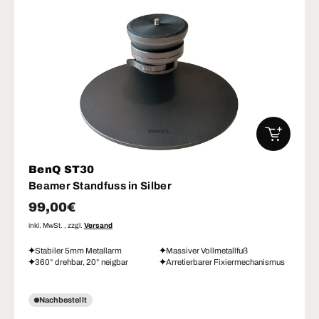
IN DEN W
BenQ ST30
Beamer Standfuss in Silber
Normaler Preis
99,00€
inkl. MwSt. , zzgl.
Versand
Stabiler 5mm Metallarm
Massiver Vollmetallfuß
360° drehbar, 20° neigbar
Arretierbarer Fixiermechanismus
Nachbestellt