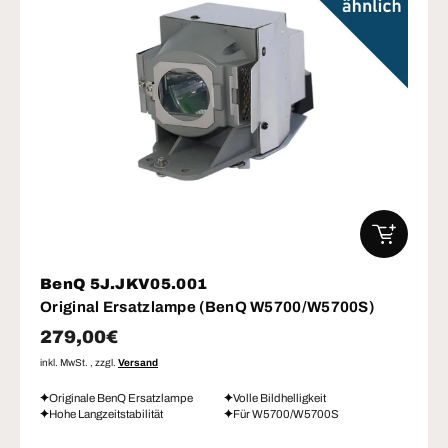
IN DEN W
BenQ 5J.JKV05.001
Original Ersatzlampe (BenQ W5700/W5700S)
Normaler Preis
279,00€
inkl. MwSt. , zzgl.
Versand
Originale BenQ Ersatzlampe
Volle Bildhelligkeit
Hohe Langzeitstabilität
Für W5700/W5700S