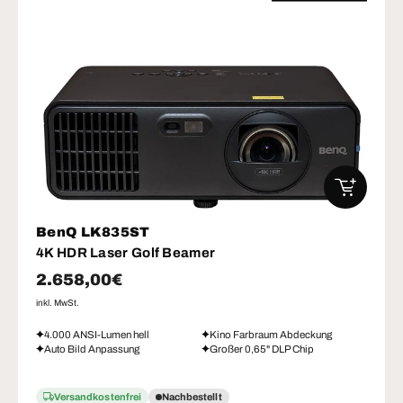
IN DEN W
BenQ LK835ST
4K HDR Laser Golf Beamer
Normaler Preis
2.658,00€
inkl. MwSt.
4.000 ANSI-Lumen hell
Kino Farbraum Abdeckung
Auto Bild Anpassung
Großer 0,65" DLP Chip
Versandkostenfrei
Nachbestellt