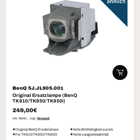
IN DEN W
BenQ 5J.JL905.001
Original Ersatzlampe (BenQ
TK810/TK850/TK850i)
Normaler Preis
249,00€
inkl. MwSt. , zzgl.
Versand
Original BenQ Ersatzlampe
Volle Bildhelligkeit zurück
Für TK810/TK850/TK850i
Hohe Langzeitstabilität