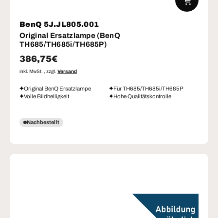
BenQ 5J.JL805.001
Original Ersatzlampe (BenQ
TH685/TH685i/TH685P)
Normaler Preis
386,75€
inkl. MwSt. , zzgl.
Versand
Original BenQ Ersatzlampe
Für TH685/TH685i/TH685P
Volle Bildhelligkeit
Hohe Qualitätskontrolle
Nachbestellt