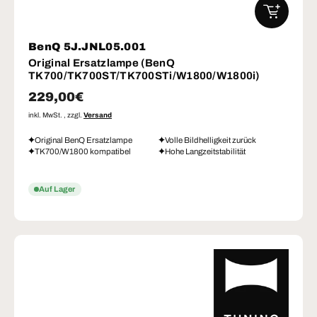
IN DEN W
BenQ 5J.JNL05.001
Original Ersatzlampe (BenQ
TK700/TK700ST/TK700STi/W1800/W1800i)
Normaler Preis
229,00€
inkl. MwSt. , zzgl.
Versand
Original BenQ Ersatzlampe
Volle Bildhelligkeit zurück
TK700/W1800 kompatibel
Hohe Langzeitstabilität
Auf Lager