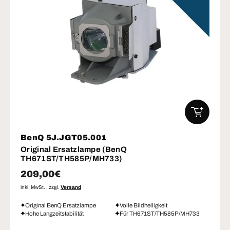
IN DEN W
BenQ 5J.JGT05.001
Original Ersatzlampe (BenQ
TH671ST/TH585P/MH733)
Normaler Preis
209,00€
inkl. MwSt. , zzgl.
Versand
Original BenQ Ersatzlampe
Volle Bildhelligkeit
Hohe Langzeitstabilität
Für TH671ST/TH585P/MH733