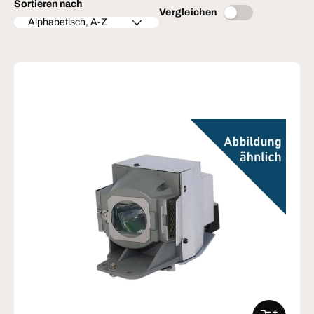
Sortieren nach
Vergleichen
Alphabetisch, A-Z
IN DEN W