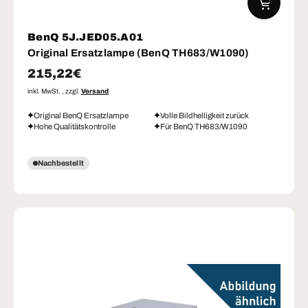
BenQ 5J.JED05.A01
Original Ersatzlampe (BenQ TH683/W1090)
Normaler Preis
215,22€
inkl. MwSt. , zzgl.
Versand
Original BenQ Ersatzlampe
Volle Bildhelligkeit zurück
Hohe Qualitätskontrolle
Für BenQ TH683/W1090
Nachbestellt