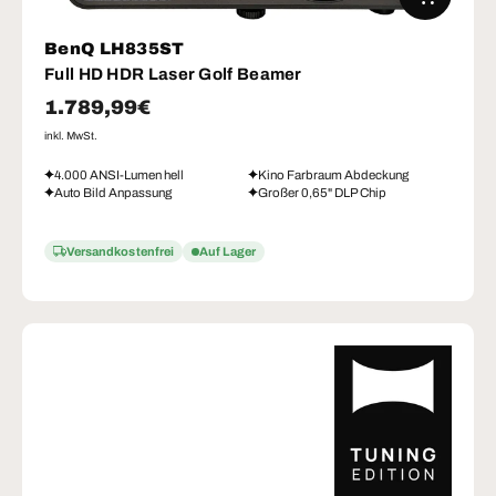
BenQ LH835ST
Full HD HDR Laser Golf Beamer
Normaler Preis
1.789,99€
inkl. MwSt.
4.000 ANSI-Lumen hell
Kino Farbraum Abdeckung
Auto Bild Anpassung
Großer 0,65" DLP Chip
Versandkostenfrei
Auf Lager