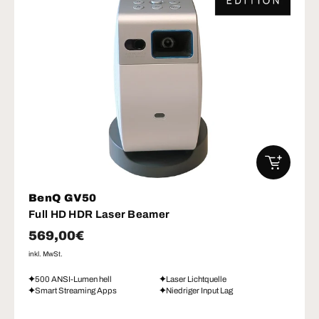
IN DEN W
BenQ GV50
Full HD HDR Laser Beamer
Normaler Preis
569,00€
inkl. MwSt.
500 ANSI-Lumen hell
Laser Lichtquelle
Smart Streaming Apps
Niedriger Input Lag