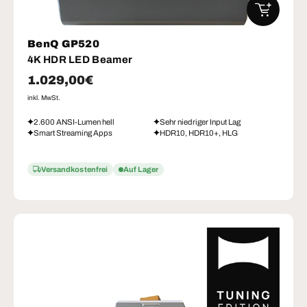
IN DEN W
BenQ GP520
4K HDR LED Beamer
Normaler Preis
1.029,00€
inkl. MwSt.
2.600 ANSI-Lumen hell
Sehr niedriger Input Lag
Smart Streaming Apps
HDR10, HDR10+, HLG
Versandkostenfrei
Auf Lager