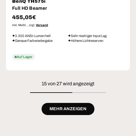
BenQ TH575i
Full HD Beamer
Normaler Preis
455,05€
inkl. MwSt. , zzgl.
Versand
3.300 ANSI-Lumen hell
Sehr niedriger Input Lag
Genaue Farbwiedergabe
Höhere Lichtreserven
Auf Lager
15 von 27 wird angezeigt
MEHR ANZEIGEN