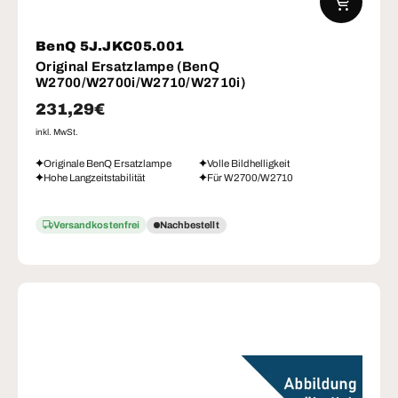
BenQ 5J.JKC05.001
Original Ersatzlampe (BenQ
W2700/W2700i/W2710/W2710i)
Normaler Preis
231,29€
inkl. MwSt.
Originale BenQ Ersatzlampe
Volle Bildhelligkeit
Hohe Langzeitstabilität
Für W2700/W2710
Versandkostenfrei
Nachbestellt