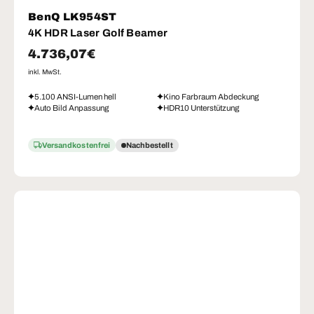
BenQ LK954ST
4K HDR Laser Golf Beamer
Normaler Preis
4.736,07€
inkl. MwSt.
5.100 ANSI-Lumen hell
Kino Farbraum Abdeckung
Auto Bild Anpassung
HDR10 Unterstützung
Versandkostenfrei
Nachbestellt