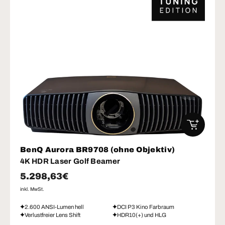
IN DEN W
BenQ Aurora BR9708 (ohne Objektiv)
4K HDR Laser Golf Beamer
Normaler Preis
5.298,63€
inkl. MwSt.
2.600 ANSI-Lumen hell
DCI P3 Kino Farbraum
Verlustfreier Lens Shift
HDR10(+) und HLG