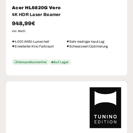
Acer HL6820G Vero
4K HDR Laser Beamer
Normaler Preis
948,99€
inkl. MwSt.
4.000 ANSI-Lumen hell
Sehr niedriger Input Lag
Erweiterter Kino Farbraum
Schwarzwert Optimierung
Versandkostenfrei
Auf Lager