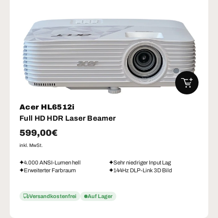
IN DEN W
Acer HL6512i
Full HD HDR Laser Beamer
Normaler Preis
599,00€
inkl. MwSt.
4.000 ANSI-Lumen hell
Sehr niedriger Input Lag
Erweiterter Farbraum
144Hz DLP-Link 3D Bild
Versandkostenfrei
Auf Lager