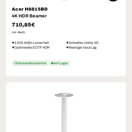
Acer H6815BD
4K HDR Beamer
Normaler Preis
710,85€
inkl. MwSt.
4.000 ANSI-Lumen hell
Schnelles 144Hz 3D
Optimiertes EOTF HDR
Niedriger Input Lag
Versandkostenfrei
Auf Lager