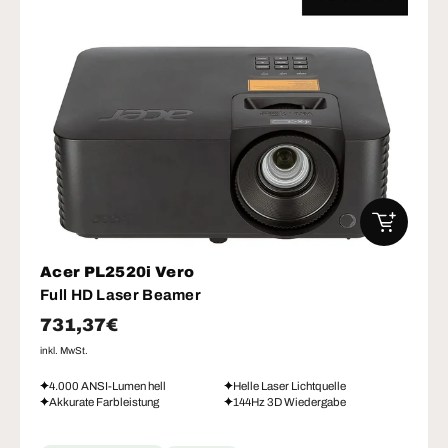
IN DEN W
Acer PL2520i Vero
Full HD Laser Beamer
Normaler Preis
731,37€
inkl. MwSt.
4.000 ANSI-Lumen hell
Helle Laser Lichtquelle
Akkurate Farbleistung
144Hz 3D Wiedergabe