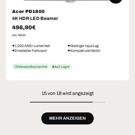
Acer PD1800
4K HDR LED Beamer
Normaler Preis
498,90€
inkl. MwSt.
1.000 ANSI-Lumen hell
Niedriger Input Lag
Erweiterter Farbraum
Kompakt und Mobil
Versandkostenfrei
Auf Lager
15 von 18 wird angezeigt
MEHR ANZEIGEN