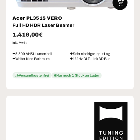
IN DEN W
Acer PL3515 VERO
Full HD HDR Laser Beamer
Normaler Preis
1.419,00€
inkl. MwSt.
5.500 ANSI-Lumen hell
Sehr niedriger Input Lag
Weiter Kino Farbraum
144Hz DLP-Link 3D Bild
Versandkostenfrei
Nur noch 1 Stück an Lager