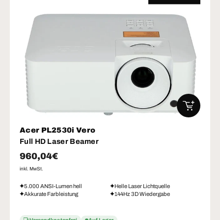
IN DEN W
Acer PL2530i Vero
Full HD Laser Beamer
Normaler Preis
960,04€
inkl. MwSt.
5.000 ANSI-Lumen hell
Helle Laser Lichtquelle
Akkurate Farbleistung
144Hz 3D Wiedergabe
Versandkostenfrei
Auf Lager