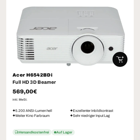
IN DEN W
Acer H6542BDi
Full HD 3D Beamer
Normaler Preis
569,00€
inkl. MwSt.
5.200 ANSI-Lumen hell
Exzellenter Inbildkontrast
Weiter Kino Farbraum
Sehr niedriger Input Lag
Versandkostenfrei
Auf Lager