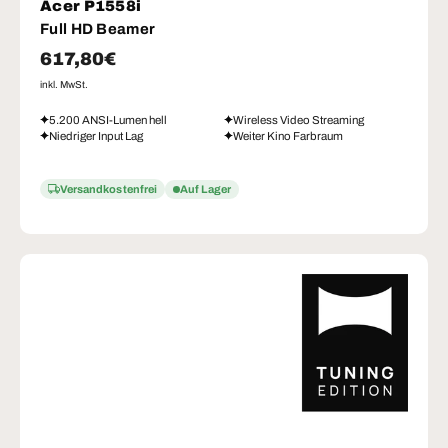
Acer P1558i
Full HD Beamer
Normaler Preis
617,80€
inkl. MwSt.
5.200 ANSI-Lumen hell
Wireless Video Streaming
Niedriger Input Lag
Weiter Kino Farbraum
Versandkostenfrei
Auf Lager