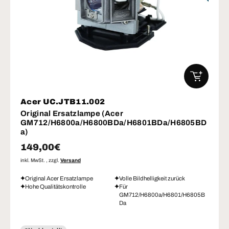
IN DEN W
Acer UC.JTB11.002
Original Ersatzlampe (Acer
GM712/H6800a/H6800BDa/H6801BDa/H6805BD
a)
Normaler Preis
149,00€
inkl. MwSt. , zzgl.
Versand
Original Acer Ersatzlampe
Volle Bildhelligkeit zurück
Hohe Qualitätskontrolle
Für
GM712/H6800a/H6801/H6805B
Da