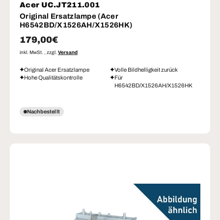
Acer UC.JT211.001
Original Ersatzlampe (Acer
H6542BD/X1526AH/X1526HK)
Normaler Preis
179,00€
inkl. MwSt. , zzgl.
Versand
Original Acer Ersatzlampe
Volle Bildhelligkeit zurück
Hohe Qualitätskontrolle
Für
H6542BD/X1526AH/X1526HK
Nachbestellt