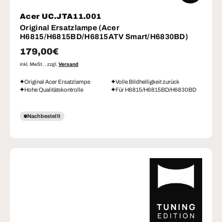
Acer UC.JTA11.001
Original Ersatzlampe (Acer
H6815/H6815BD/H6815ATV Smart/H6830BD)
Normaler Preis
179,00€
inkl. MwSt. , zzgl.
Versand
Original Acer Ersatzlampe
Volle Bildhelligkeit zurück
Hohe Qualitätskontrolle
Für H6815/H6815BD/H6830BD
Nachbestellt