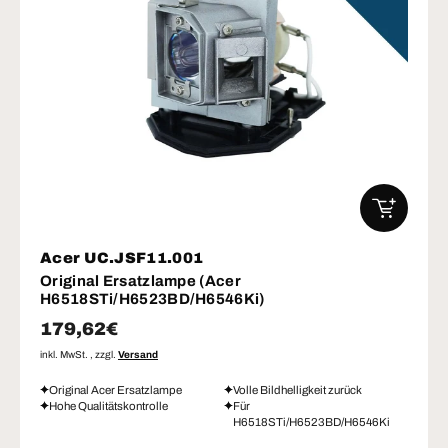
IN DEN W
Acer UC.JSF11.001
Original Ersatzlampe (Acer
H6518STi/H6523BD/H6546Ki)
Normaler Preis
179,62€
inkl. MwSt. , zzgl.
Versand
Original Acer Ersatzlampe
Volle Bildhelligkeit zurück
Hohe Qualitätskontrolle
Für
H6518STi/H6523BD/H6546Ki