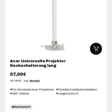
IN DEN W
Acer Universelle Projektor
Deckenhalterung lang
Normaler Preis
57,99€
inkl. MwSt. , zzgl.
Versand
Für die meisten Acer-Projektoren
Schnelle & einfache Installation
360° drehbar
Länge bis 64 cm
Nachbestellt