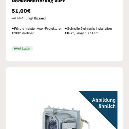
Deckenhalterung kurz
Normaler Preis
51,00€
inkl. MwSt. , zzgl.
Versand
Für die meisten Acer-Projektoren
Schnelle & einfache Installation
360° drehbar
Kurz, Länge bis 11 cm
Auf Lager