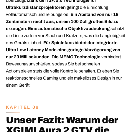
überzeugt.
Dank der ISA 5.0 Technologie für
Ultrakurzdistanzprojektoren
gelingt die Einrichtung
vollautomatisch und reibungslos.
Ein Abstand von nur 18
Zentimetern reicht aus, um ein 100 Zoll großes Bild zu
erzeugen
.
Eine automatische Objektivabdeckung
schützt
die Linse zudem vor Staub und Kratzern, was die Langlebigkeit
des Geräts sichert.
Für Spielefans bietet der integrierte
Ultra Low Latency Mode eine geringe Verzögerung von
nur 20 Millisekunden
.
Die MEMC Technologie
verhindert
Bewegungsunschärfen, sodass Sie bei schnellen
Actionspielen stets die volle Kontrolle behalten. Erleben Sie
reaktionsschnelles Gaming und ein makelloses Design in nur
einem Gerät.
KAPITEL 06
Unser Fazit: Warum der
XGIMI Aura 2 GTV die