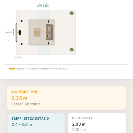
Sitzabstand
2.40 – 3.60 m
Leinwand
2.00 m
0.35 m
Abstand
Empf. Sitzabstand
Bildbreite
WURFABSTAND
0.35 m
Fester Abstand
BILDBREITE
EMPF. SITZABSTAND
2.00 m
2.4 – 3.6 m
200 cm