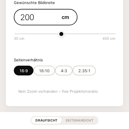
Gewünschte Bildbreite
cm
30 cm
400 cm
Seitenverhältnis
16:9
16:10
4:3
2.35:1
Kein Zoom vorhanden – fixe Projektionsratio
DRAUFSICHT
SEITENANSICHT