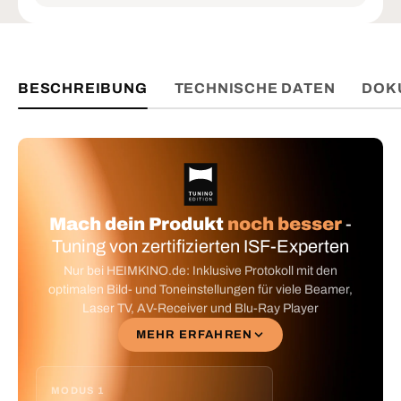
BESCHREIBUNG
TECHNISCHE DATEN
DOK
Mach dein Produkt
noch besser
-
Tuning von zertifizierten ISF-Experten
Nur bei HEIMKINO.de: Inklusive Protokoll mit den
optimalen Bild- und Toneinstellungen für viele Beamer,
Laser TV, AV-Receiver und Blu-Ray Player
MEHR ERFAHREN
MODUS 1