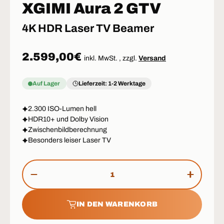
XGIMI Aura 2 GTV
4K HDR Laser TV Beamer
Normaler Preis
2.599,00€
inkl. MwSt. , zzgl.
Versand
Auf Lager
Lieferzeit: 1-2 Werktage
2.300 ISO-Lumen hell
HDR10+ und Dolby Vision
Zwischenbildberechnung
Besonders leiser Laser TV
Anzahl
MENGE VERRINGERN
MENGE 
IN DEN WARENKORB