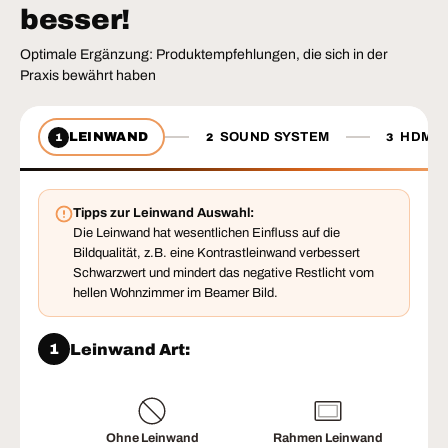
besser!
Optimale Ergänzung: Produktempfehlungen, die sich in der
Praxis bewährt haben
LEINWAND
SOUND SYSTEM
HDMI 
1
2
3
Tipps zur Leinwand Auswahl:
Die Leinwand hat wesentlichen Einfluss auf die
Bildqualität, z.B. eine Kontrastleinwand verbessert
Schwarzwert und mindert das negative Restlicht vom
hellen Wohnzimmer im Beamer Bild.
Leinwand Art:
1
Ohne Leinwand
Rahmen Leinwand