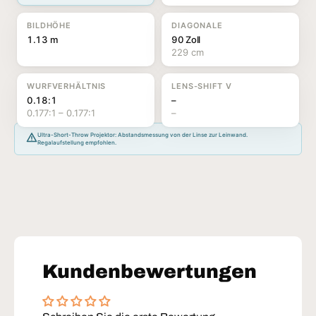
BILDHÖHE
DIAGONALE
1.13 m
90 Zoll
229 cm
WURFVERHÄLTNIS
LENS-SHIFT V
0.18:1
–
0.177:1 – 0.177:1
–
Ultra-Short-Throw Projektor: Abstandsmessung von der Linse zur Leinwand.
Regalaufstellung empfohlen.
Kundenbewertungen