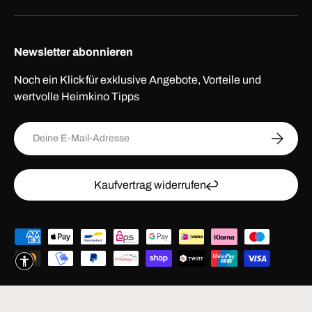
Newsletter abonnieren
Noch ein Klick für exklusive Angebote, Vorteile und
wertvolle Heimkino Tipps
E-Mail
ABONNI
Kaufvertrag widerrufen
Zahlungsmethoden
© 2026
HEIMKINO.de
.