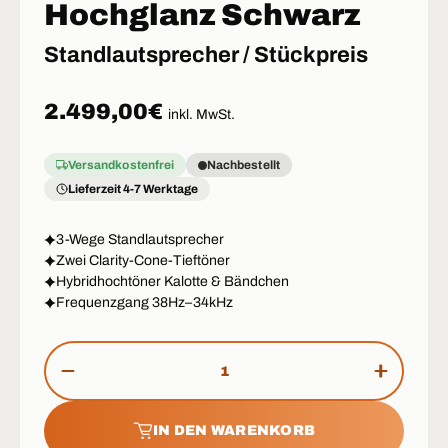
Hochglanz Schwarz
Standlautsprecher / Stückpreis
Normaler Preis
2.499,00€
inkl. MwSt.
Versandkostenfrei
Nachbestellt
Lieferzeit 4-7 Werktage
3-Wege Standlautsprecher
Zwei Clarity-Cone-Tieftöner
Hybridhochtöner Kalotte & Bändchen
Frequenzgang 38Hz–34kHz
Anzahl
MENGE VERRINGERN
MENGE 
IN DEN WARENKORB