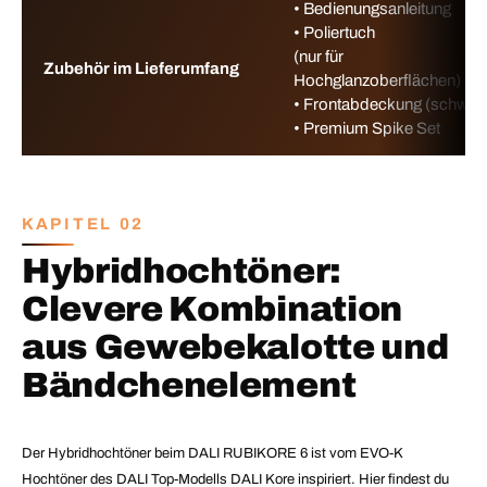
• Bedienungsanleitung
• Poliertuch
(nur für
Zubehör im Lieferumfang
Hochglanzoberflächen)
• Frontabdeckung (schwar
• Premium Spike Set
KAPITEL 02
Hybridhochtöner:
Clevere Kombination
aus Gewebekalotte und
Bändchenelement
Der Hybridhochtöner beim DALI RUBIKORE 6 ist vom EVO-K
Hochtöner des DALI Top-Modells DALI Kore inspiriert. Hier findest du