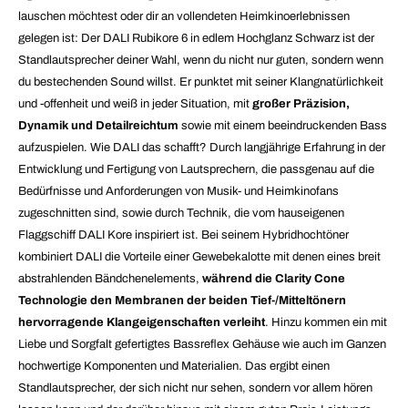
lauschen möchtest oder dir an vollendeten Heimkinoerlebnissen
gelegen ist: Der DALI Rubikore 6 in edlem Hochglanz Schwarz ist der
Standlautsprecher deiner Wahl, wenn du nicht nur guten, sondern wenn
du bestechenden Sound willst. Er punktet mit seiner Klangnatürlichkeit
und -offenheit und weiß in jeder Situation, mit
großer Präzision,
Dynamik und Detailreichtum
sowie mit einem beeindruckenden Bass
aufzuspielen. Wie DALI das schafft? Durch langjährige Erfahrung in der
Entwicklung und Fertigung von Lautsprechern, die passgenau auf die
Bedürfnisse und Anforderungen von Musik- und Heimkinofans
zugeschnitten sind, sowie durch Technik, die vom hauseigenen
Flaggschiff DALI Kore inspiriert ist. Bei seinem Hybridhochtöner
kombiniert DALI die Vorteile einer Gewebekalotte mit denen eines breit
abstrahlenden Bändchenelements,
während die Clarity Cone
Technologie den Membranen der beiden Tief-/Mitteltönern
hervorragende Klangeigenschaften verleiht
. Hinzu kommen ein mit
Liebe und Sorgfalt gefertigtes Bassreflex Gehäuse wie auch im Ganzen
hochwertige Komponenten und Materialien. Das ergibt einen
Standlautsprecher, der sich nicht nur sehen, sondern vor allem hören