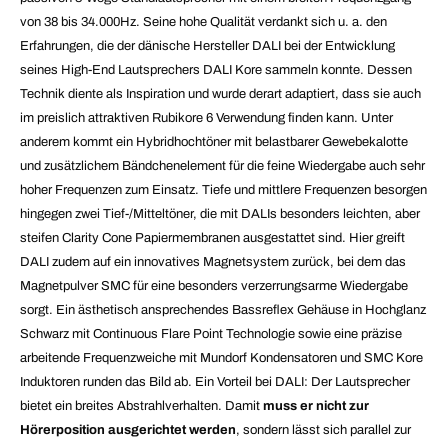
von 38 bis 34.000Hz. Seine hohe Qualität verdankt sich u. a. den
Erfahrungen, die der dänische Hersteller DALI bei der Entwicklung
seines High-End Lautsprechers DALI Kore sammeln konnte. Dessen
Technik diente als Inspiration und wurde derart adaptiert, dass sie auch
im preislich attraktiven Rubikore 6 Verwendung finden kann. Unter
anderem kommt ein Hybridhochtöner mit belastbarer Gewebekalotte
und zusätzlichem Bändchenelement für die feine Wiedergabe auch sehr
hoher Frequenzen zum Einsatz. Tiefe und mittlere Frequenzen besorgen
hingegen zwei Tief-/Mitteltöner, die mit DALIs besonders leichten, aber
steifen Clarity Cone Papiermembranen ausgestattet sind. Hier greift
DALI zudem auf ein innovatives Magnetsystem zurück, bei dem das
Magnetpulver SMC für eine besonders verzerrungsarme Wiedergabe
sorgt. Ein ästhetisch ansprechendes Bassreflex Gehäuse in Hochglanz
Schwarz mit Continuous Flare Point Technologie sowie eine präzise
arbeitende Frequenzweiche mit Mundorf Kondensatoren und SMC Kore
Induktoren runden das Bild ab. Ein Vorteil bei DALI: Der Lautsprecher
bietet ein breites Abstrahlverhalten. Damit
muss er nicht zur
Hörerposition ausgerichtet werden
, sondern lässt sich parallel zur