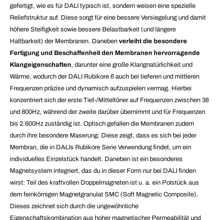
gefertigt, wie es für DALI typisch ist, sondern weisen eine spezielle
Reliefstruktur auf. Diese sorgt für eine bessere Versiegelung und damit
höhere Steifigkeit sowie bessere Belastbarkeit (und längere
Haltbarkeit) der Membranen. Daneben
verleiht die besondere
Fertigung und Beschaffenheit den Membranen hervorragende
Klangeigenschaften
, darunter eine große Klangnatürlichkeit und
Wärme, wodurch der DALI Rubikore 6 auch bei tieferen und mittleren
Frequenzen präzise und dynamisch aufzuspielen vermag. Hierbei
konzentriert sich der erste Tief-/Mitteltöner auf Frequenzen zwischen 38
und 800Hz, während der zweite darüber übernimmt und für Frequenzen
bis 2.600Hz zuständig ist. Optisch gefallen die Membranen zudem
durch ihre besondere Maserung: Diese zeigt, dass es sich bei jeder
Membran, die in DALIs Rubikore Serie Verwendung findet, um ein
individuelles Einzelstück handelt. Daneben ist ein besonderes
Magnetsystem integriert, das du in dieser Form nur bei DALI finden
wirst: Teil des kraftvollen Doppelmagneten ist u. a. ein Polstück aus
dem feinkörnigen Magnetgranulat SMC (Soft Magnetic Composite).
Dieses zeichnet sich durch die ungewöhnliche
Eigenschaftskombination aus hoher magnetischer Permeabilität und