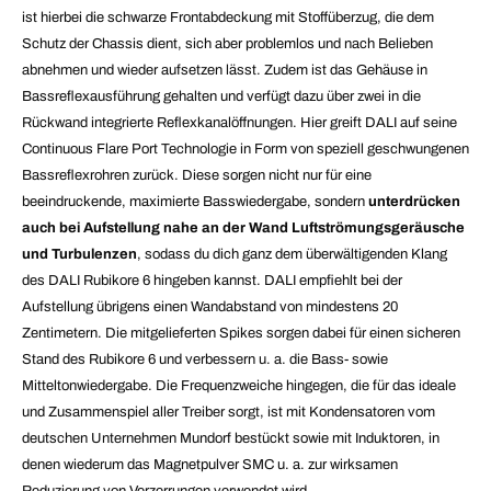
ist hierbei die schwarze Frontabdeckung mit Stoffüberzug, die dem
Schutz der Chassis dient, sich aber problemlos und nach Belieben
abnehmen und wieder aufsetzen lässt. Zudem ist das Gehäuse in
Bassreflexausführung gehalten und verfügt dazu über zwei in die
Rückwand integrierte Reflexkanalöffnungen. Hier greift DALI auf seine
Continuous Flare Port Technologie in Form von speziell geschwungenen
Bassreflexrohren zurück. Diese sorgen nicht nur für eine
beeindruckende, maximierte Basswiedergabe, sondern
unterdrücken
auch bei Aufstellung nahe an der Wand Luftströmungsgeräusche
und Turbulenzen
, sodass du dich ganz dem überwältigenden Klang
des DALI Rubikore 6 hingeben kannst. DALI empfiehlt bei der
Aufstellung übrigens einen Wandabstand von mindestens 20
Zentimetern. Die mitgelieferten Spikes sorgen dabei für einen sicheren
Stand des Rubikore 6 und verbessern u. a. die Bass- sowie
Mitteltonwiedergabe. Die Frequenzweiche hingegen, die für das ideale
und Zusammenspiel aller Treiber sorgt, ist mit Kondensatoren vom
deutschen Unternehmen Mundorf bestückt sowie mit Induktoren, in
denen wiederum das Magnetpulver SMC u. a. zur wirksamen