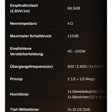
Empfindlichkeit
88,5dB
(2,83V/1m)
Nennimpedanz
4 Ω
Maximaler Schalldruck
110dB
Empfohlene
40 – 200W
Verstärkerleistung
Übergangsfrequenz(en)
800 / 2.600 / 14.000Hz
Prinzip
2 1/2 + 1/2-Wege
1x Gewebekalotte (29mm)
Hochtöner
1x Bändchen (17 x 45mm)
Tief-/Mitteltöner
2x (6 1/2 Zoll)