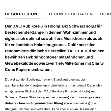
BESCHREIBUNG
TECHNISCHE DATEN
DOK
Der DALI Rubikore 6 in Hochglanz Schwarz sorgt für
bestechende Klänge in deinem Wohnzimmer und
eignet sich optimal sowohl fürs Musikhören als auch
für vollendeten Heimkinogenuss. Dafür setzt der
renommierte dänische Hersteller DALI u. a. auf seinen
bewährten Hybridhochtöner mit Bändchen und
Gewebekalotte sowie zwei Tief-/Mitteltöner mit Clarity
Cone Papiermembranen.
Du bist auf der Suche nach einem Standlautsprecher, der
atemberaubende Klangwelten in dein Wohnzimmer bringt? Dann lohnt
ein genauerer Blick auf den DALI Rubikore 6 in edlem Hochglanz
Schwarz. Dieser Standlautsprecher überzeugt durch seinen
präzisen,
detailreichen und dynamischen Klang
sowie durch eine große
Klangnatürlichkeit und -offenheit, kann aber auch im Bassbereich