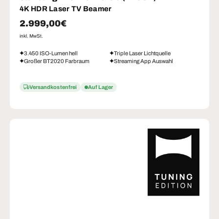
4K HDR Laser TV Beamer
Normaler Preis
2.999,00€
inkl. MwSt.
3.450 ISO-Lumen hell
Triple Laser Lichtquelle
Großer BT2020 Farbraum
Streaming App Auswahl
Versandkostenfrei
Auf Lager