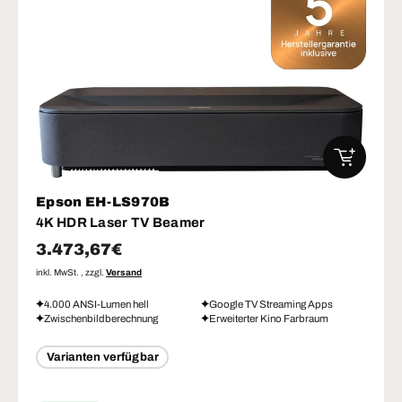
IN DEN W
Epson EH-LS970B
4K HDR Laser TV Beamer
Normaler Preis
3.473,67€
inkl. MwSt. , zzgl.
Versand
4.000 ANSI-Lumen hell
Google TV Streaming Apps
Zwischenbildberechnung
Erweiterter Kino Farbraum
Varianten verfügbar