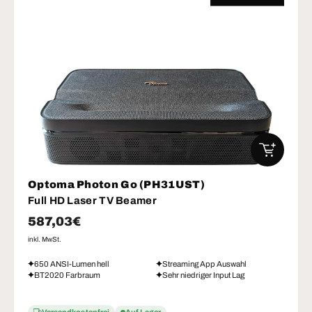
IN DEN W
Optoma Photon Go (PH31UST)
Full HD Laser TV Beamer
Normaler Preis
587,03€
inkl. MwSt.
650 ANSI-Lumen hell
Streaming App Auswahl
BT2020 Farbraum
Sehr niedriger Input Lag
Versandkostenfrei
Auf Lager