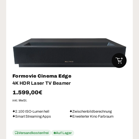
IN DEN W
Formovie Cinema Edge
4K HDR Laser TV Beamer
Normaler Preis
1.599,00€
inkl. MwSt.
2.100 ISO-Lumen hell
Zwischenbildberechnung
Smart Streaming Apps
Erweiterter Kino Farbraum
Versandkostenfrei
Auf Lager