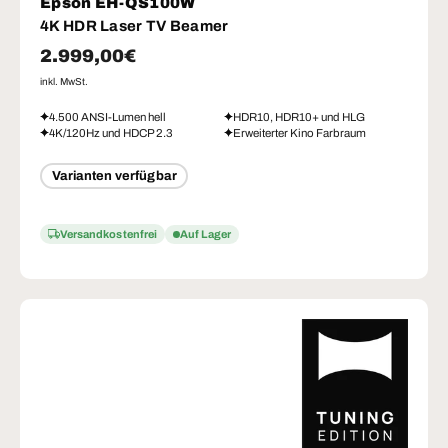
Epson EH-QS100W
4K HDR Laser TV Beamer
Normaler Preis
2.999,00€
inkl. MwSt.
4.500 ANSI-Lumen hell
HDR10, HDR10+ und HLG
4K/120Hz und HDCP 2.3
Erweiterter Kino Farbraum
Varianten verfügbar
Versandkostenfrei
Auf Lager