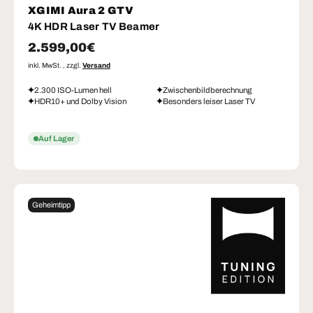
XGIMI Aura 2 GTV
4K HDR Laser TV Beamer
Normaler Preis
2.599,00€
inkl. MwSt. , zzgl.
Versand
2.300 ISO-Lumen hell
Zwischenbildberechnung
HDR10+ und Dolby Vision
Besonders leiser Laser TV
Auf Lager
Geheimtipp