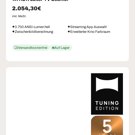
Normaler Preis
2.054,30€
inkl. MwSt.
3.700 ANSI-Lumen hell
Streaming App Auswahl
Zwischenbildberechnung
Erweiterter Kino Farbraum
Versandkostenfrei
Auf Lager