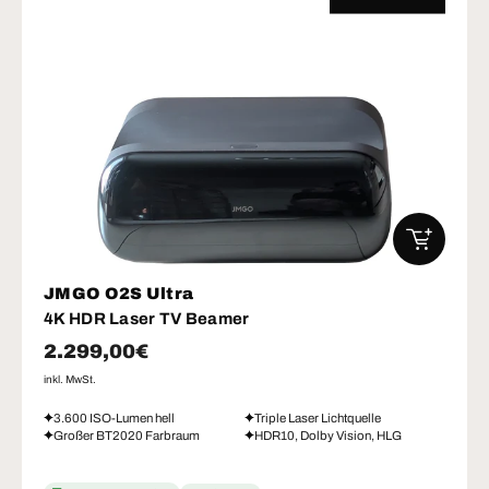
IN DEN W
JMGO O2S Ultra
4K HDR Laser TV Beamer
Normaler Preis
2.299,00€
inkl. MwSt.
3.600 ISO-Lumen hell
Triple Laser Lichtquelle
Großer BT2020 Farbraum
HDR10, Dolby Vision, HLG