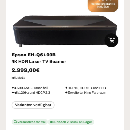
IN DEN W
Epson EH-QS100B
4K HDR Laser TV Beamer
Normaler Preis
2.999,00€
inkl. MwSt.
4.500 ANSI-Lumen hell
HDR10, HDR10+ und HLG
4K/120Hz und HDCP 2.3
Erweiterter Kino Farbraum
Varianten verfügbar
Versandkostenfrei
Nur noch 2 Stück an Lager