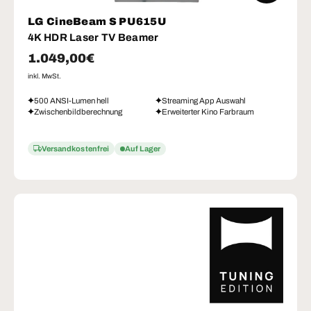
LG CineBeam S PU615U
4K HDR Laser TV Beamer
Normaler Preis
1.049,00€
inkl. MwSt.
500 ANSI-Lumen hell
Streaming App Auswahl
Zwischenbildberechnung
Erweiterter Kino Farbraum
Versandkostenfrei
Auf Lager