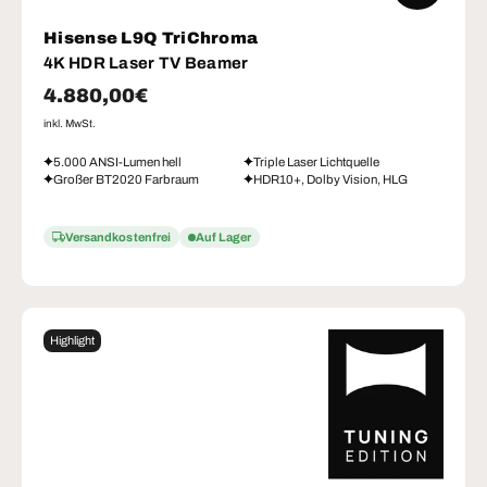
Hisense L9Q TriChroma
4K HDR Laser TV Beamer
Normaler Preis
4.880,00€
inkl. MwSt.
5.000 ANSI-Lumen hell
Triple Laser Lichtquelle
Großer BT2020 Farbraum
HDR10+, Dolby Vision, HLG
Versandkostenfrei
Auf Lager
Highlight