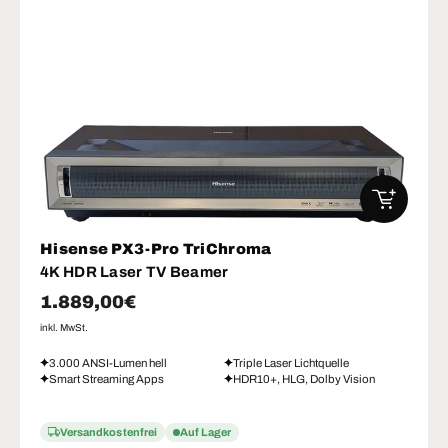
IN DEN W
Hisense PX3-Pro TriChroma
4K HDR Laser TV Beamer
Normaler Preis
1.889,00€
inkl. MwSt.
3.000 ANSI-Lumen hell
Triple Laser Lichtquelle
Smart Streaming Apps
HDR10+, HLG, Dolby Vision
Versandkostenfrei
Auf Lager