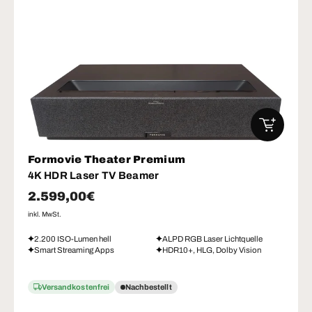
IN DEN W
Formovie Theater Premium
4K HDR Laser TV Beamer
Normaler Preis
2.599,00€
inkl. MwSt.
2.200 ISO-Lumen hell
ALPD RGB Laser Lichtquelle
Smart Streaming Apps
HDR10+, HLG, Dolby Vision
Versandkostenfrei
Nachbestellt