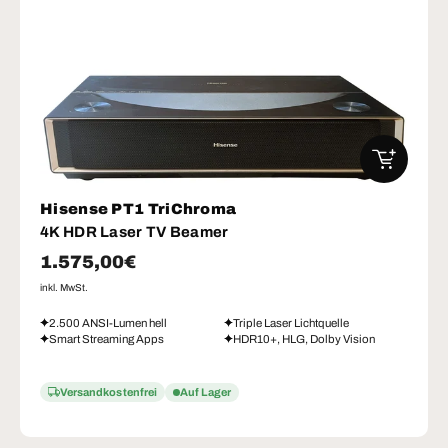
IN DEN W
Hisense PT1 TriChroma
4K HDR Laser TV Beamer
Normaler Preis
1.575,00€
inkl. MwSt.
2.500 ANSI-Lumen hell
Triple Laser Lichtquelle
Smart Streaming Apps
HDR10+, HLG, Dolby Vision
Versandkostenfrei
Auf Lager