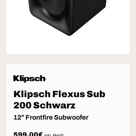
Klipsch Flexus Sub
200 Schwarz
12" Frontfire Subwoofer
Normaler Preis
599,00€
inkl. MwSt.