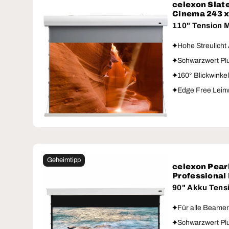
celexon Slat
Cinema 243 
110" Tension 
Hohe Streulicht
Schwarzwert Plu
160° Blickwinkels
Edge Free Lein
Geheimtipp
celexon Pear
Professional
90" Akku Tens
Für alle Beamer
Schwarzwert Plu