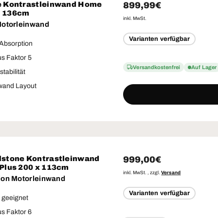
Normaler Preis
899,99€
e Kontrastleinwand Home
x 136cm
inkl. MwSt.
Motorleinwand
Varianten verfügbar
 Absorption
s Faktor 5
Versandkostenfrei
Auf Lager
tabilität
wand Layout
Normaler Preis
999,00€
lstone Kontrastleinwand
 Plus 200 x 113cm
inkl. MwSt. , zzgl.
Versand
ion Motorleinwand
Varianten verfügbar
 geeignet
s Faktor 6