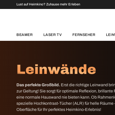
↵
↵
↵
↵
Zum Inhalt springen
Zum Menü springen
Fußzeile springen
Barrierefreiheits-Widget öffnen
Lust auf Heimkino? Zuhause mehr Erleben
DIREKT ZUM INHALT
BEAMER
LASER TV
FERNSEHER
LEI
Leinwände
Das perfekte Großbild.
Erst die richtige Leinwand bri
zur Geltung! Sie sorgt für optimale Reflexion, brillant
eine normale Hauswand nie bieten kann. Ob Rahmenl
spezielle Hochkontrast-Tücher (ALR) für helle Räume –
Oberfläche für Ihr perfektes Heimkino-Erlebnis!