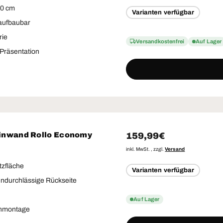
50 cm
Varianten verfügbar
 aufbaubar
rie
Versandkostenfrei
Auf Lager
Präsentation
Normaler Preis
159,99€
nwand Rollo Economy
inkl. MwSt. , zzgl.
Versand
tzfläche
Varianten verfügbar
undurchlässige Rückseite
Auf Lager
nmontage