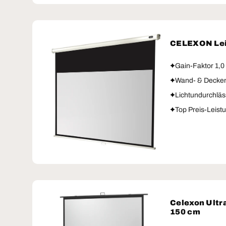
CELEXON Lei
Gain-Faktor 1,0
Wand- & Decke
Lichtundurchläs
Top Preis-Leist
Celexon Ultra
150 cm