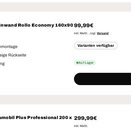
Normaler Preis
99,99€
nwand Rollo Economy 160x90
inkl. MwSt. , zzgl.
Versand
Varianten verfügbar
nmontage
sige Rückseite
Auf Lager
ung
Normaler Preis
299,99€
mobil Plus Professional 200 x
inkl. MwSt.