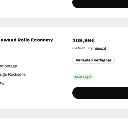
Normaler Preis
109,99€
nwand Rollo Economy
inkl. MwSt. , zzgl.
Versand
Varianten verfügbar
nmontage
sige Rückseite
Auf Lager
ung