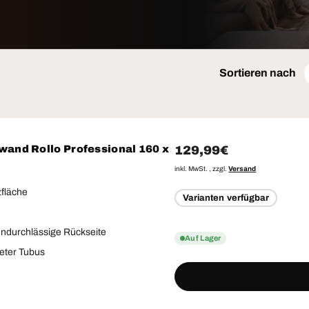
Sortieren nach
Normaler Preis
129,99€
wand Rollo Professional 160 x
inkl. MwSt. , zzgl.
Versand
fläche
Varianten verfügbar
undurchlässige Rückseite
Auf Lager
eter Tubus