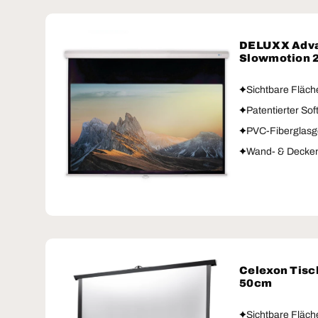
DELUXX Adva
Slowmotion 
Sichtbare Fläch
Patentierter Sof
PVC-Fiberglas
Wand- & Decke
Celexon Tisc
50cm
Sichtbare Fläch