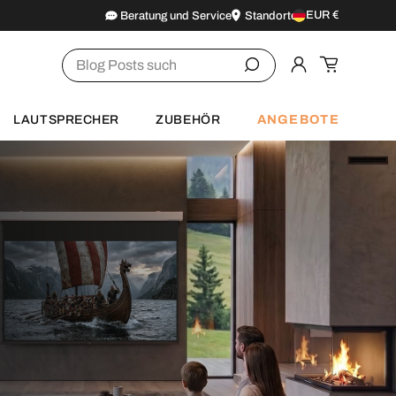
EUR €
Beratung und Service
Standorte
Land/Region
Suchen
Einloggen
Einkaufsw
ANGEBOTE
LAUTSPRECHER
ZUBEHÖR