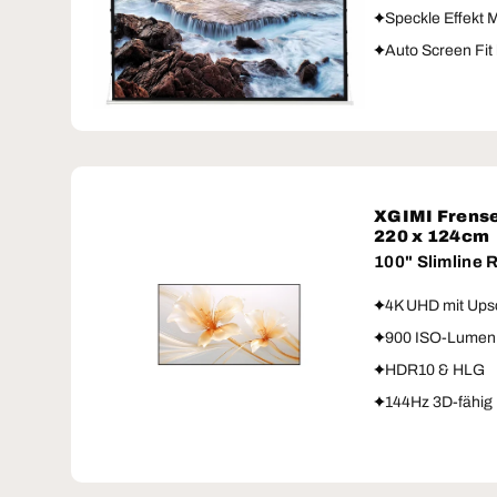
Speckle Effekt 
Auto Screen Fit
XGIMI Frense
220 x 124cm
100" Slimline
4K UHD mit Ups
900 ISO-Lumen
HDR10 & HLG
144Hz 3D-fähig