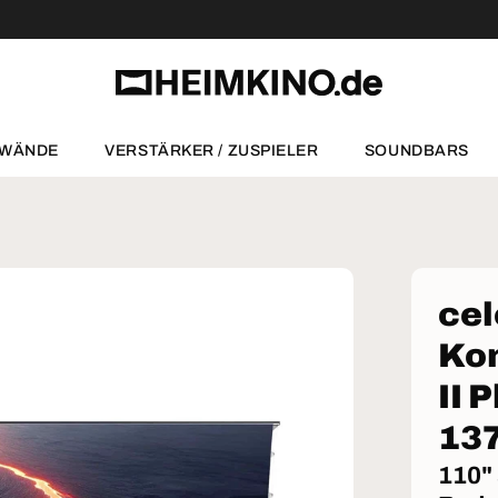
NWÄNDE
VERSTÄRKER / ZUSPIELER
SOUNDBARS
ce
Ko
II 
13
110"