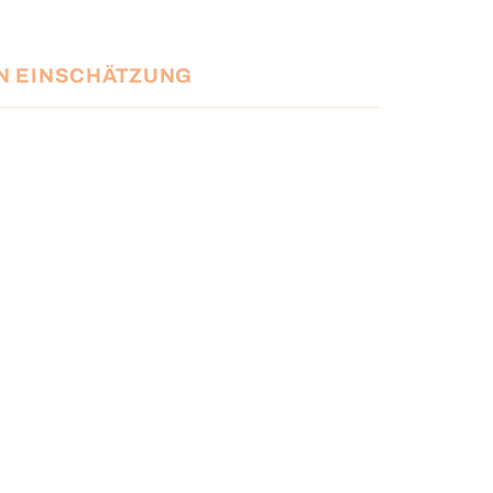
EN EINSCHÄTZUNG
ände zwischen 2,40 - 3,70m
dienung stufenlos auf 30-40cm angepasst werden
s wie in aktuellen TVs
aus formstabilen Aluminium gefertigt
äts-Rohrmotor mit Profi Wickelwelle