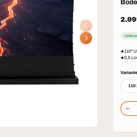
Bode
Norm
2.99
VORHERIGE
Vers
NÄCHSTE
110" 
0,5 L
Variant
110 
Anzahl
MEN