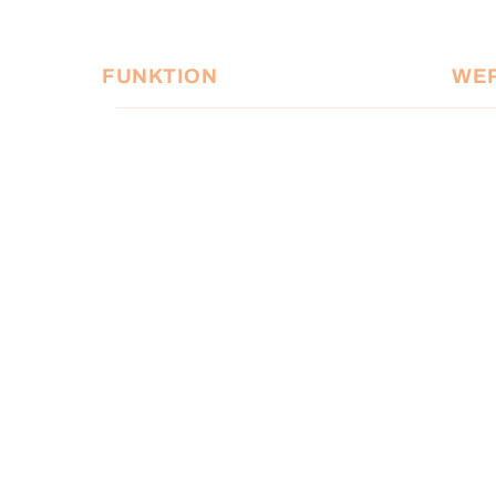
FUNKTION
WER
Tuchgröße (Nutzfläche)
243 x
Schwarzer Vorlauf
35cm
Tuch Format
16:9
Gehäusegröße
267 x
Leinwand Typ
Rollu