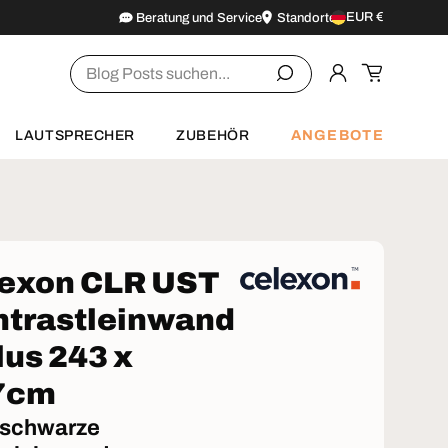
EUR €
Beratung und Service
Standorte
Land/Region
Suchen
Einloggen
Einkaufsw
ANGEBOTE
LAUTSPRECHER
ZUBEHÖR
lexon CLR UST
ntrastleinwand
Plus 243 x
7cm
 schwarze