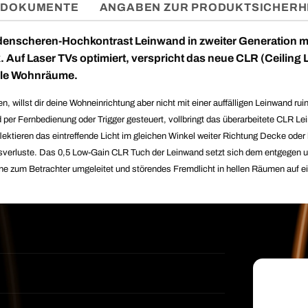
DOKUMENTE
ANGABEN ZUR PRODUKTSICHERH
denscheren-Hochkontrast Leinwand in zweiter Generation mi
Auf Laser TVs optimiert, verspricht das neue CLR (Ceiling 
helle Wohnräume.
willst dir deine Wohneinrichtung aber nicht mit einer auffälligen Leinwand rui
d per Fernbedienung oder Trigger gesteuert, vollbringt das überarbeitete CLR L
ektieren das eintreffende Licht im gleichen Winkel weiter Richtung Decke ode
itsverluste. Das 0,5 Low-Gain CLR Tuch der Leinwand setzt sich dem entgegen u
orne zum Betrachter umgeleitet und störendes Fremdlicht in hellen Räumen auf e