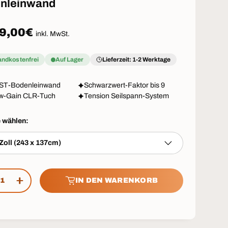
nleinwand
aler Preis
9,00€
inkl. MwSt.
andkostenfrei
Auf Lager
Lieferzeit: 1-2 Werktage
UST-Bodenleinwand
Schwarzwert-Faktor bis 9
ow-Gain CLR-Tuch
Tension Seilspann-System
e wählen:
Zoll (243 x 137cm)
IN DEN WARENKORB
GE VERRINGERN
MENGE ERHÖHEN