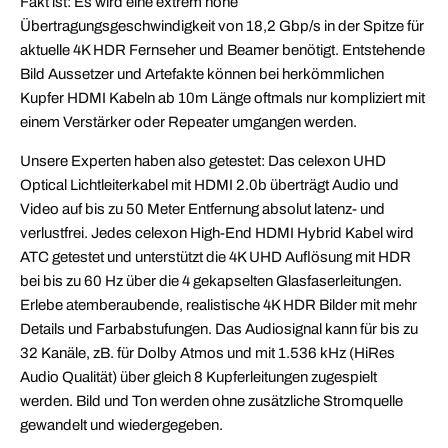
Fakt ist: Es wird eine extrem hohe
Übertragungsgeschwindigkeit von 18,2 Gbp/s in der Spitze für
aktuelle 4K HDR Fernseher und Beamer benötigt. Entstehende
Bild Aussetzer und Artefakte können bei herkömmlichen
Kupfer HDMI Kabeln ab 10m Länge oftmals nur kompliziert mit
einem Verstärker oder Repeater umgangen werden.
Unsere Experten haben also getestet: Das celexon UHD
Optical Lichtleiterkabel mit HDMI 2.0b überträgt Audio und
Video auf bis zu 50 Meter Entfernung absolut latenz- und
verlustfrei. Jedes celexon High-End HDMI Hybrid Kabel wird
ATC getestet und unterstützt die 4K UHD Auflösung mit HDR
bei bis zu 60 Hz über die 4 gekapselten Glasfaserleitungen.
Erlebe atemberaubende, realistische 4K HDR Bilder mit mehr
Details und Farbabstufungen. Das Audiosignal kann für bis zu
32 Kanäle, zB. für Dolby Atmos und mit 1.536 kHz (HiRes
Audio Qualität) über gleich 8 Kupferleitungen zugespielt
werden. Bild und Ton werden ohne zusätzliche Stromquelle
gewandelt und wiedergegeben.