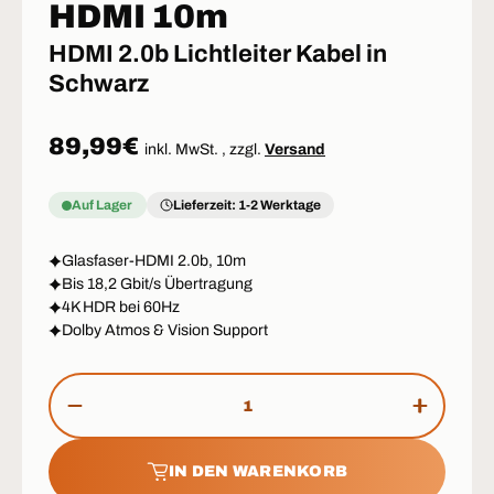
HDMI 10m
HDMI 2.0b Lichtleiter Kabel in
Schwarz
Normaler Preis
89,99€
inkl. MwSt. , zzgl.
Versand
Auf Lager
Lieferzeit: 1-2 Werktage
Glasfaser-HDMI 2.0b, 10m
Bis 18,2 Gbit/s Übertragung
4K HDR bei 60Hz
Dolby Atmos & Vision Support
Anzahl
MENGE VERRINGERN
MENGE 
IN DEN WARENKORB