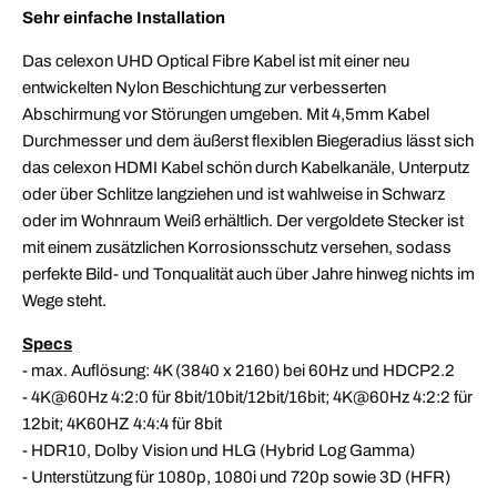
Sehr einfache Installation
Das celexon UHD Optical Fibre Kabel ist mit einer neu
entwickelten Nylon Beschichtung zur verbesserten
Abschirmung vor Störungen umgeben. Mit 4,5mm Kabel
Durchmesser und dem äußerst flexiblen Biegeradius lässt sich
das celexon HDMI Kabel schön durch Kabelkanäle, Unterputz
oder über Schlitze langziehen und ist wahlweise in Schwarz
oder im Wohnraum Weiß erhältlich. Der vergoldete Stecker ist
mit einem zusätzlichen Korrosionsschutz versehen, sodass
perfekte Bild- und Tonqualität auch über Jahre hinweg nichts im
Wege steht.
Specs
- max. Auflösung: 4K (3840 x 2160) bei 60Hz und HDCP2.2
- 4K@60Hz 4:2:0 für 8bit/10bit/12bit/16bit; 4K@60Hz 4:2:2 für
12bit; 4K60HZ 4:4:4 für 8bit
- HDR10, Dolby Vision und HLG (Hybrid Log Gamma)
- Unterstützung für 1080p, 1080i und 720p sowie 3D (HFR)