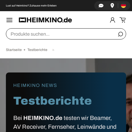
Land/Re
↵
↵
↵
↵
Zum Inhalt springen
Zum Menü springen
Fußzeile springen
Barrierefreiheits-Widget öffnen
Lust auf Heimkino? Zuhause mehr Erleben
DIREKT ZUM INHALT
Menü
Einlogge
Ein
Suchen
Suche
Startseite
Testberichte
HEIMKINO NEWS
Testberichte
Bei
HEIMKINO.de
testen wir Beamer,
AV Receiver, Fernseher, Leinwände und