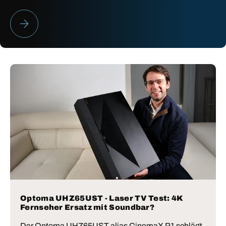
HEIMKINO BESTENLISTE 2026
Optoma UHZ65UST - Laser TV Test: 4K
Fernseher Ersatz mit Soundbar?
Der Optoma UHZ65UST alias CinemaX P1 schlägt