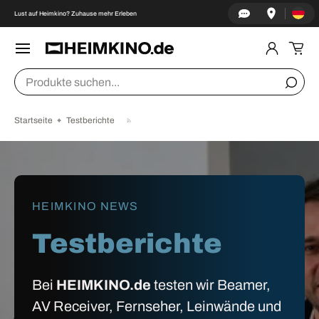
Land/Re
↵
↵
↵
↵
Zum Inhalt springen
Zum Menü springen
Fußzeile springen
Barrierefreiheits-Widget öffnen
Lust auf Heimkino? Zuhause mehr Erleben
DIREKT ZUM INHALT
Menü
Einlogge
Ein
Suchen
Suche
Startseite
Testberichte
HEIMKINO NEWS
Testberichte
Bei
HEIMKINO.de
testen wir Beamer,
AV Receiver, Fernseher, Leinwände und