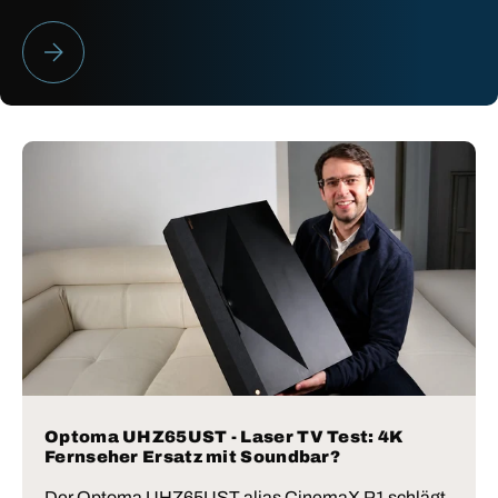
HEIMKINO BESTENLISTE 2026
Optoma UHZ65UST - Laser TV Test: 4K
Fernseher Ersatz mit Soundbar?
Der Optoma UHZ65UST alias CinemaX P1 schlägt