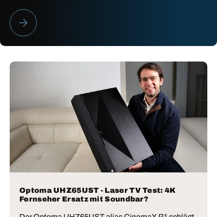
HEIMKINO BESTENLISTE 2026
Optoma UHZ65UST - Laser TV Test: 4K
Fernseher Ersatz mit Soundbar?
Der Optoma UHZ65UST alias CinemaX P1 schlägt