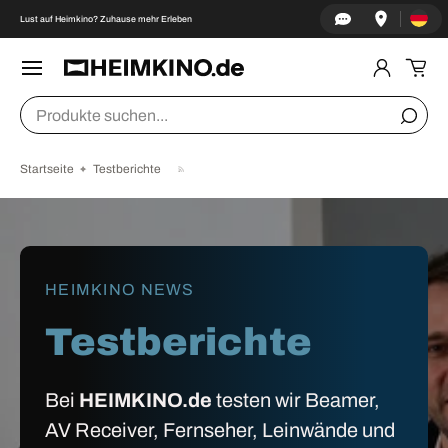
Land/Re
↵
↵
↵
↵
Zum Inhalt springen
Zum Menü springen
Fußzeile springen
Barrierefreiheits-Widget öffnen
Lust auf Heimkino? Zuhause mehr Erleben
DIREKT ZUM INHALT
Menü
Einlogge
Ein
Suchen
Suche
Startseite
Testberichte
HEIMKINO NEWS
Testberichte
Bei
HEIMKINO.de
testen wir Beamer,
AV Receiver, Fernseher, Leinwände und