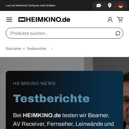
Land/Re
↵
↵
↵
↵
Zum Inhalt springen
Zum Menü springen
Fußzeile springen
Barrierefreiheits-Widget öffnen
Lust auf Heimkino? Zuhause mehr Erleben
DIREKT ZUM INHALT
Menü
Einlogge
Ein
Suchen
Suche
Startseite
Testberichte
HEIMKINO NEWS
Testberichte
Bei
HEIMKINO.de
testen wir Beamer,
AV Receiver, Fernseher, Leinwände und