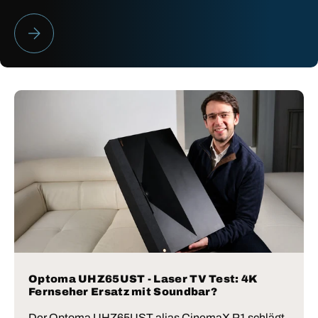
HEIMKINO BESTENLISTE 2026
Optoma UHZ65UST - Laser TV Test: 4K
Fernseher Ersatz mit Soundbar?
Der Optoma UHZ65UST alias CinemaX P1 schlägt