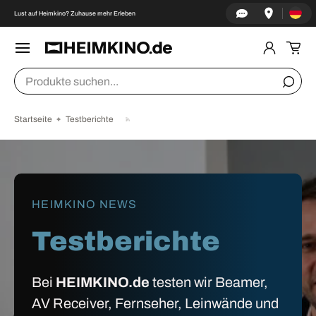
Land/Re
↵
↵
↵
↵
Zum Inhalt springen
Zum Menü springen
Fußzeile springen
Barrierefreiheits-Widget öffnen
Lust auf Heimkino? Zuhause mehr Erleben
DIREKT ZUM INHALT
Menü
Einlogge
Ein
Suchen
Suche
Startseite
Testberichte
HEIMKINO NEWS
Testberichte
Bei
HEIMKINO.de
testen wir Beamer,
AV Receiver, Fernseher, Leinwände und