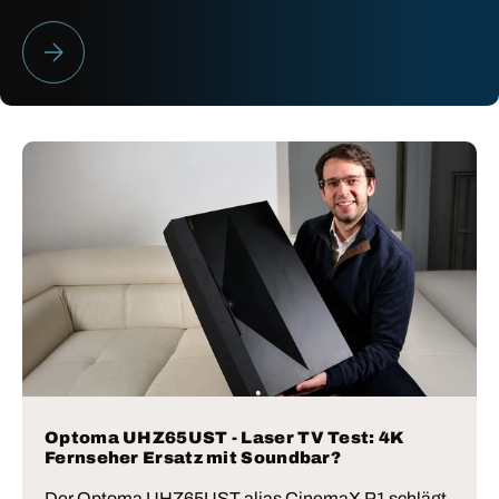
HEIMKINO BESTENLISTE 2026
Optoma UHZ65UST - Laser TV Test: 4K
Fernseher Ersatz mit Soundbar?
Der Optoma UHZ65UST alias CinemaX P1 schlägt