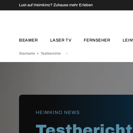
↵
↵
↵
↵
Zum Inhalt springen
Zum Menü springen
Fußzeile springen
Barrierefreiheits-Widget öffnen
Lust auf Heimkino? Zuhause mehr Erleben
DIREKT ZUM INHALT
BEAMER
LASER TV
FERNSEHER
LEI
Startseite
Testberichte
HEIMKINO NEWS
Testberich