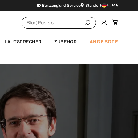
EUR €
Beratung und Service
Standorte
Land/Region
Suchen
Einloggen
Einkaufsw
ANGEBOTE
LAUTSPRECHER
ZUBEHÖR