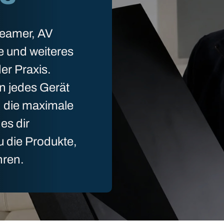
Beamer, AV
e und weiteres
er Praxis.
n jedes Gerät
n die maximale
es dir
u die Produkte,
hren.