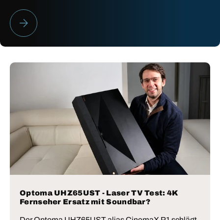
HEIMKINO BESTENLISTE 2026
Optoma UHZ65UST - Laser TV Test: 4K
Fernseher Ersatz mit Soundbar?
Der Optoma UHZ65UST alias CinemaX P1 schlägt