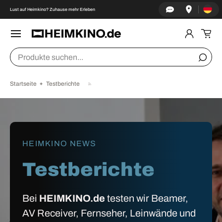
Land/Re
↵
↵
↵
↵
Zum Inhalt springen
Zum Menü springen
Fußzeile springen
Barrierefreiheits-Widget öffnen
Lust auf Heimkino? Zuhause mehr Erleben
DIREKT ZUM INHALT
Menü
Einlogge
Ein
Suchen
Suche
Startseite
Testberichte
HEIMKINO NEWS
Testberichte
Bei
HEIMKINO.de
testen wir Beamer,
AV Receiver, Fernseher, Leinwände und