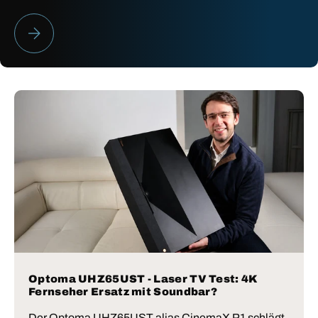
HEIMKINO BESTENLISTE 2026
Optoma UHZ65UST - Laser TV Test: 4K
Fernseher Ersatz mit Soundbar?
Der Optoma UHZ65UST alias CinemaX P1 schlägt