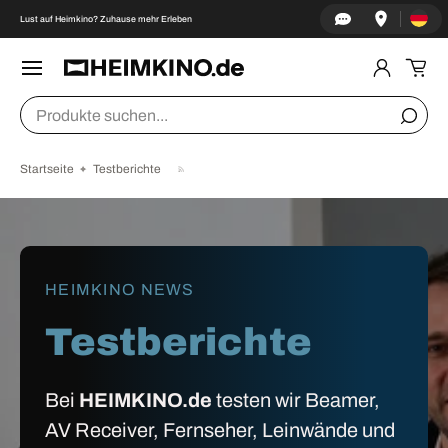
Land/Re
↵
↵
↵
↵
Zum Inhalt springen
Zum Menü springen
Fußzeile springen
Barrierefreiheits-Widget öffnen
Lust auf Heimkino? Zuhause mehr Erleben
DIREKT ZUM INHALT
Menü
Einlogge
Ein
Suchen
Suche
Startseite
Testberichte
HEIMKINO NEWS
Testberichte
Bei
HEIMKINO.de
testen wir Beamer,
AV Receiver, Fernseher, Leinwände und