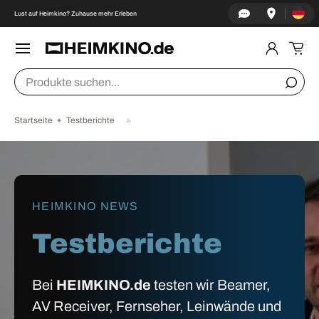
Land/Re
↵
↵
↵
↵
Zum Inhalt springen
Zum Menü springen
Fußzeile springen
Barrierefreiheits-Widget öffnen
Lust auf Heimkino? Zuhause mehr Erleben
DIREKT ZUM INHALT
Menü
Einlogge
Ein
Suchen
Suche
Startseite
Testberichte
HEIMKINO NEWS
Testberichte
Bei
HEIMKINO.de
testen wir Beamer,
AV Receiver, Fernseher, Leinwände und