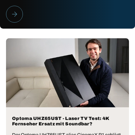
HEIMKINO BESTENLISTE 2026
Optoma UHZ65UST - Laser TV Test: 4K
Fernseher Ersatz mit Soundbar?
Der Optoma UHZ65UST alias CinemaX P1 schlägt